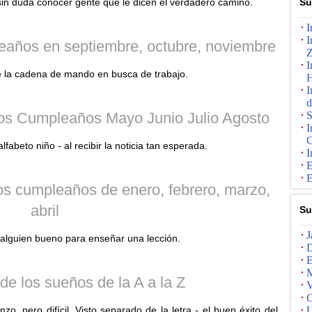
sin duda conocer gente que le dicen el verdadero camino.
Su
I
I
eaños en septiembre, octubre, noviembre
I
e la cadena de mando en busca de trabajo.
H
I
d
os Cumpleaños Mayo Junio ​​Julio Agosto
S
I
C
abeto niño - al recibir la noticia tan esperada.
I
E
E
os cumpleaños de enero, febrero, marzo,
abril
Su
J
a alguien bueno para enseñar una lección.
D
E
M
 de los sueños de la A a la Z
V
C
 pero difícil. Visto separado de la letra - el buen éxito del
U