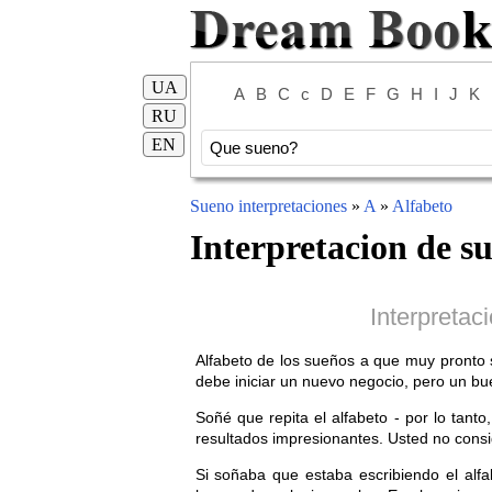
UA
A
B
C
c
D
E
F
G
H
I
J
K
RU
EN
Sueno interpretaciones
»
A
»
Alfabeto
Interpretacion de s
Interpretac
Alfabeto de los sueños a que muy pronto
debe iniciar un nuevo negocio, pero un bu
Soñé que repita el alfabeto - por lo tant
resultados impresionantes. Usted no cons
Si soñaba que estaba escribiendo el alf