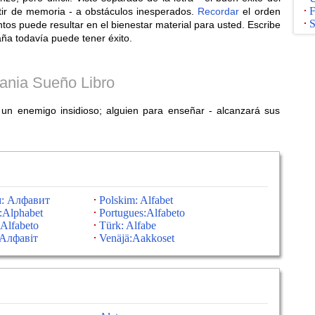
F
petir de memoria - a obstáculos inesperados.
Recordar
el orden
S
ntos puede resultar en el bienestar material para usted. Escribe
raña todavía puede tener éxito.
ania Sueño Libro
 un enemigo insidioso; alguien para enseñar - alcanzará sus
м: Алфавит
Polskim: Alfabet
:Alphabet
Portugues:Alfabeto
 Alfabeto
Türk: Alfabe
Алфавіт
Venäjä:Aakkoset