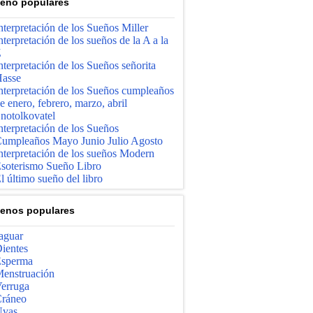
enо populares
nterpretación de los Sueños Miller
nterpretación de los sueños de la A a la
Z
nterpretación de los Sueños señorita
asse
nterpretación de los Sueños cumpleaños
e enero, febrero, marzo, abril
notolkovatel
nterpretación de los Sueños
umpleaños Mayo Junio ​​Julio Agosto
nterpretación de los sueños Modern
soterismo Sueño Libro
l último sueño del libro
enos populares
aguar
ientes
sperma
enstruación
erruga
ráneo
vas