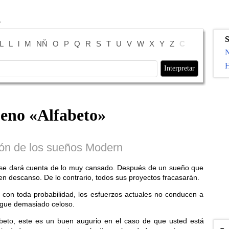
S
L
L
l
M
NŇ
O
P
Q
R
S
T
U
V
W
X
Y
Z
С
N
H
ueno «
Alfabeto
»
ión de los sueños Modern
 se dará cuenta de lo muy cansado. Después de un sueño que
en descanso. De lo contrario, todos sus proyectos fracasarán.
o, con toda probabilidad, los esfuerzos actuales no conducen a
igue demasiado celoso.
abeto, este es un buen augurio en el caso de que usted está