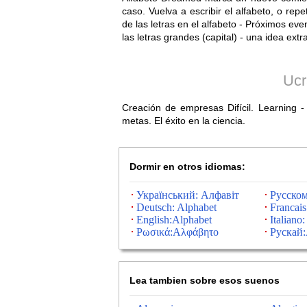
caso. Vuelva a escribir el alfabeto, o re
de las letras en el alfabeto - Próximos eve
las letras grandes (capital) - una idea ext
Ucr
Creación de empresas Difícil. Learning -
metas. El éxito en la ciencia.
Dormir en otros idiomas:
Український: Алфавіт
Русско
Deutsch: Alphabet
Francais
English:Alphabet
Italiano:
Ρωσικά:Αλφάβητο
Рускай:
Lea tambien sobre esos suenos