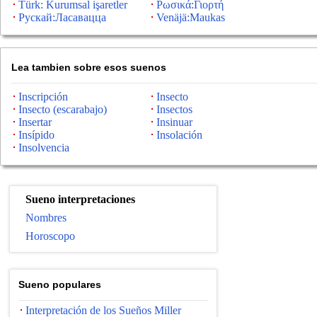
Türk: Kurumsal işaretler
Ρωσικά:Γιορτή
Рускай:Ласавацца
Venäjä:Maukas
Lea tambien sobre esos suenos
Inscripción
Insecto
Insecto (escarabajo)
Insectos
Insertar
Insinuar
Insípido
Insolación
Insolvencia
Sueno interpretaciones
Nombres
Horoscopo
Suenо populares
Interpretación de los Sueños Miller