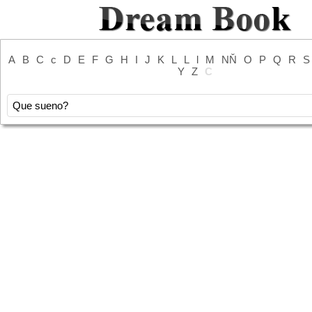
A
B
C
c
D
E
F
G
H
I
J
K
L
L
l
M
NŇ
O
P
Q
R
S
Y
Z
С