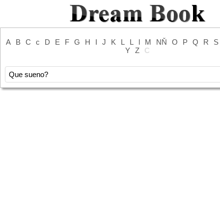
A
B
C
c
D
E
F
G
H
I
J
K
L
L
l
M
NŇ
O
P
Q
R
S
Y
Z
С