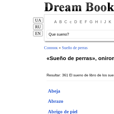
UA
A
B
C
c
D
E
F
G
H
I
J
K
RU
EN
Сонник
»
Sueño de perras
«Sueño de perras», oniro
Resultar: 361 El sueno de libro de los s
Abeja
Abrazo
Abrigo de piel