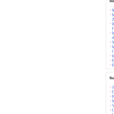
Su
I
I
I
H
I
d
S
I
C
I
E
E
Su
J
D
E
M
V
C