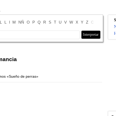
S
L
L
l
M
NŇ
O
P
Q
R
S
T
U
V
W
X
Y
Z
С
N
H
mancia
uenos «Sueño de perras»