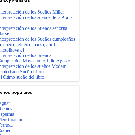
enо populares
nterpretación de los Sueños Miller
nterpretación de los sueños de la A a la
Z
nterpretación de los Sueños señorita
asse
nterpretación de los Sueños cumpleaños
e enero, febrero, marzo, abril
notolkovatel
nterpretación de los Sueños
umpleaños Mayo Junio ​​Julio Agosto
nterpretación de los sueños Modern
soterismo Sueño Libro
l último sueño del libro
enos populares
aguar
ientes
sperma
enstruación
erruga
ráneo