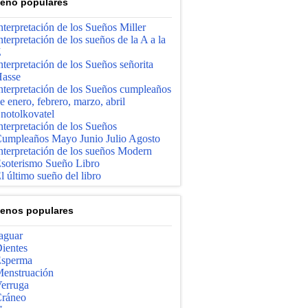
enо populares
nterpretación de los Sueños Miller
nterpretación de los sueños de la A a la
Z
nterpretación de los Sueños señorita
asse
nterpretación de los Sueños cumpleaños
e enero, febrero, marzo, abril
notolkovatel
nterpretación de los Sueños
umpleaños Mayo Junio ​​Julio Agosto
nterpretación de los sueños Modern
soterismo Sueño Libro
l último sueño del libro
enos populares
aguar
ientes
sperma
enstruación
erruga
ráneo