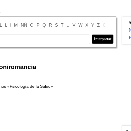
S
L
L
l
M
NŇ
O
P
Q
R
S
T
U
V
W
X
Y
Z
С
N
H
 oniromancia
enos «Psicología de la Salud»