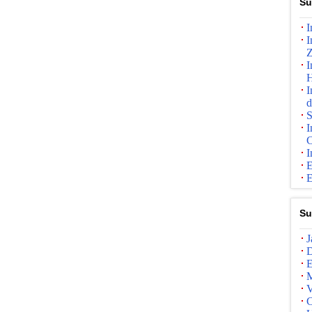
Su
I
I
I
H
I
d
S
I
C
I
E
E
Su
J
D
E
M
V
C