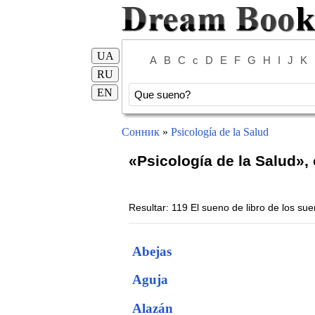
UA
A
B
C
c
D
E
F
G
H
I
J
K
RU
EN
Сонник
»
Psicología de la Salud
«Psicología de la Salud»,
Resultar: 119 El sueno de libro de los su
Abejas
Aguja
Alazán