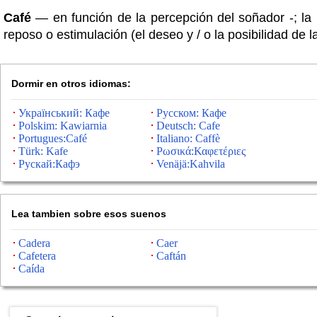
Café
— en función de la percepción del soñador -; la
reposo o estimulación (el deseo y / o la posibilidad de 
Dormir en otros idiomas:
Український: Кафе
Русском: Кафе
Polskim: Kawiarnia
Deutsch: Cafe
Portugues:Café
Italiano: Caffè
Türk: Kafe
Ρωσικά:Καφετέριες
Рускай:Кафэ
Venäjä:Kahvila
Lea tambien sobre esos suenos
Cadera
Caer
Cafetera
Caftán
Caída