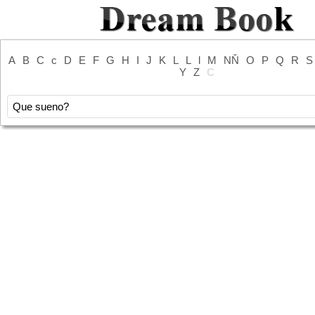
A
B
C
c
D
E
F
G
H
I
J
K
L
L
l
M
NŇ
O
P
Q
R
S
Y
Z
С