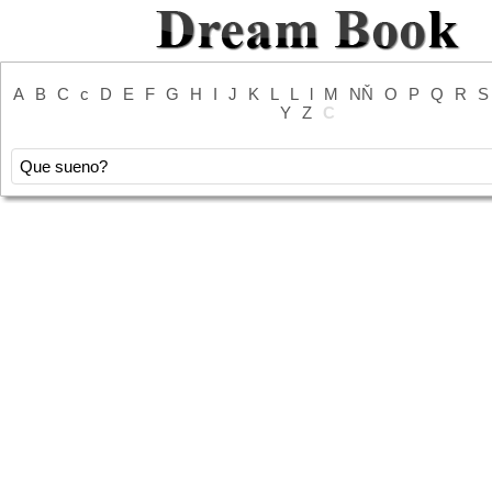
A
B
C
c
D
E
F
G
H
I
J
K
L
L
l
M
NŇ
O
P
Q
R
S
Y
Z
С