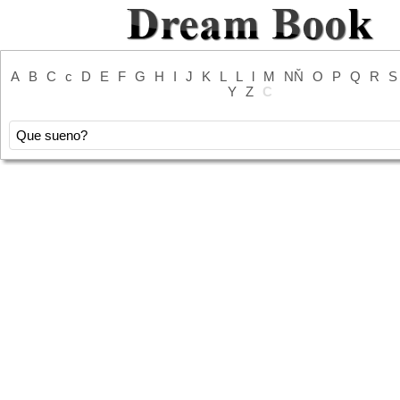
A
B
C
c
D
E
F
G
H
I
J
K
L
L
l
M
NŇ
O
P
Q
R
S
Y
Z
С