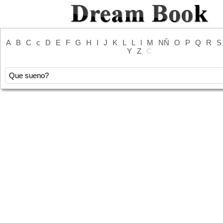
A
B
C
c
D
E
F
G
H
I
J
K
L
L
l
M
NŇ
O
P
Q
R
S
Y
Z
С